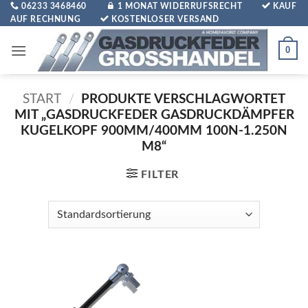
Zum
06233 3468460
1 MONAT WIDERRUFSRECHT
KAUF
AUF RECHNUNG
KOSTENLOSER VERSAND
Inhalt
springen
0
START
/
PRODUKTE VERSCHLAGWORTET
MIT „GASDRUCKFEDER GASDRUCKDÄMPFER
KUGELKOPF 900MM/400MM 100N-1.250N
M8“
FILTER