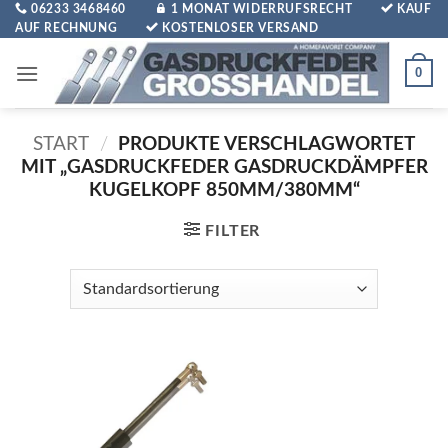
Zum
06233 3468460
1 MONAT WIDERRUFSRECHT
KAUF
AUF RECHNUNG
KOSTENLOSER VERSAND
Inhalt
springen
0
START
/
PRODUKTE VERSCHLAGWORTET
MIT „GASDRUCKFEDER GASDRUCKDÄMPFER
KUGELKOPF 850MM/380MM“
FILTER