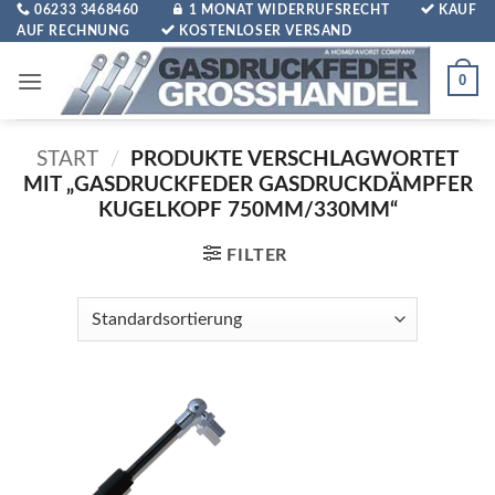
Zum
06233 3468460
1 MONAT WIDERRUFSRECHT
KAUF
AUF RECHNUNG
KOSTENLOSER VERSAND
Inhalt
springen
0
START
/
PRODUKTE VERSCHLAGWORTET
MIT „GASDRUCKFEDER GASDRUCKDÄMPFER
KUGELKOPF 750MM/330MM“
FILTER