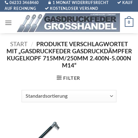
Zum
06233 3468460
1 MONAT WIDERRUFSRECHT
KAUF
AUF RECHNUNG
KOSTENLOSER VERSAND
Inhalt
springen
0
START
/
PRODUKTE VERSCHLAGWORTET
MIT „GASDRUCKFEDER GASDRUCKDÄMPFER
KUGELKOPF 715MM/250MM 2.400N-5.000N
M14“
FILTER