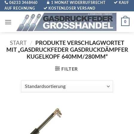
Zum
06233 3468460
1 MONAT WIDERRUFSRECHT
KAUF
AUF RECHNUNG
KOSTENLOSER VERSAND
Inhalt
springen
0
START
/
PRODUKTE VERSCHLAGWORTET
MIT „GASDRUCKFEDER GASDRUCKDÄMPFER
KUGELKOPF 640MM/280MM“
FILTER