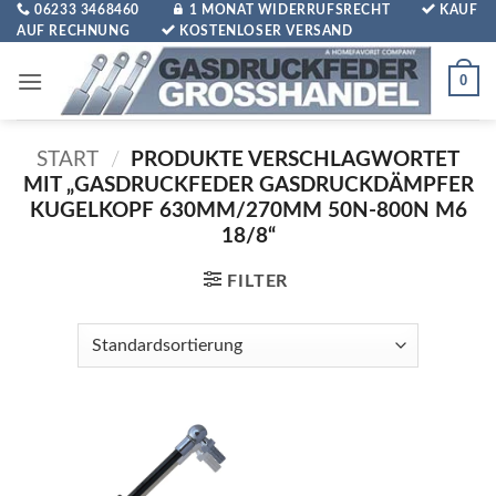
Zum
06233 3468460
1 MONAT WIDERRUFSRECHT
KAUF
AUF RECHNUNG
KOSTENLOSER VERSAND
Inhalt
springen
0
START
/
PRODUKTE VERSCHLAGWORTET
MIT „GASDRUCKFEDER GASDRUCKDÄMPFER
KUGELKOPF 630MM/270MM 50N-800N M6
18/8“
FILTER