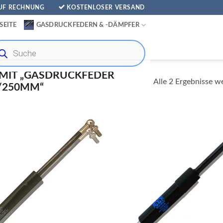
AUF RECHNUNG
KOSTENLOSER VERSAND
SEITE
GASDRUCKFEDERN & -DÄMPFER
ducts
rch
MIT „GASDRUCKFEDER
Alle 2 Ergebnisse w
/250MM“