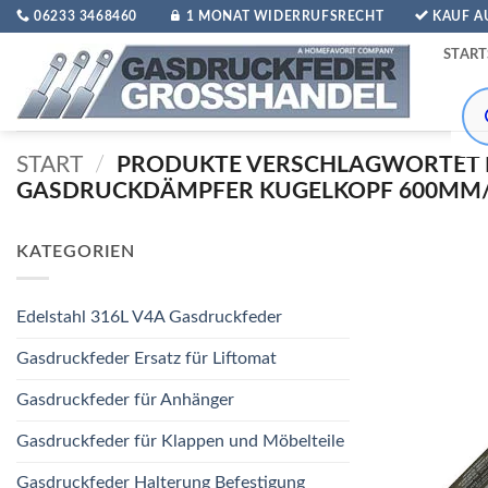
Zum
06233 3468460
1 MONAT WIDERRUFSRECHT
KAUF 
Inhalt
START
springen
Pro
sea
START
/
PRODUKTE VERSCHLAGWORTET 
GASDRUCKDÄMPFER KUGELKOPF 600MM
KATEGORIEN
Edelstahl 316L V4A Gasdruckfeder
Gasdruckfeder Ersatz für Liftomat
Gasdruckfeder für Anhänger
Gasdruckfeder für Klappen und Möbelteile
Gasdruckfeder Halterung Befestigung