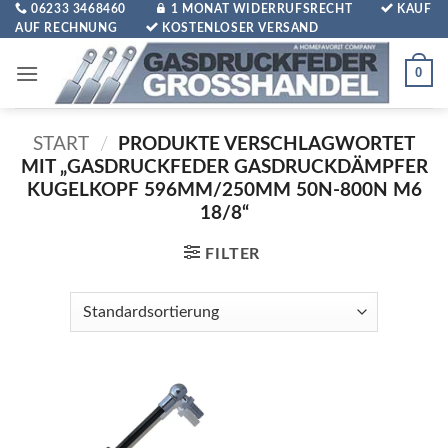
Zum
06233 3468460
1 MONAT WIDERRUFSRECHT
KAUF
AUF RECHNUNG
KOSTENLOSER VERSAND
Inhalt
springen
0
START
/
PRODUKTE VERSCHLAGWORTET
MIT „GASDRUCKFEDER GASDRUCKDÄMPFER
KUGELKOPF 596MM/250MM 50N-800N M6
18/8“
FILTER