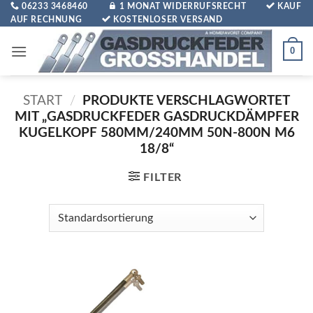
Zum
06233 3468460
1 MONAT WIDERRUFSRECHT
KAUF
AUF RECHNUNG
KOSTENLOSER VERSAND
Inhalt
springen
0
START
/
PRODUKTE VERSCHLAGWORTET
MIT „GASDRUCKFEDER GASDRUCKDÄMPFER
KUGELKOPF 580MM/240MM 50N-800N M6
18/8“
FILTER