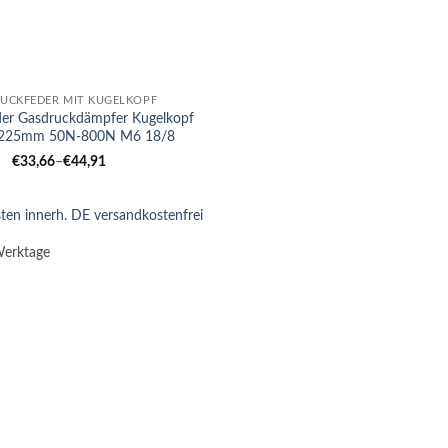
UCKFEDER MIT KUGELKOPF
der Gasdruckdämpfer Kugelkopf
225mm 50N-800N M6 18/8
€
33,66
–
€
44,91
ten innerh. DE versandkostenfrei
Werktage