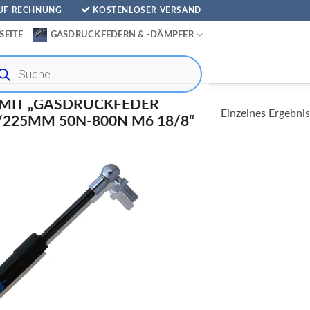
AUF RECHNUNG
KOSTENLOSER VERSAND
SEITE
GASDRUCKFEDERN & -DÄMPFER
ducts
rch
MIT „GASDRUCKFEDER
Einzelnes Ergebnis
25MM 50N-800N M6 18/8“