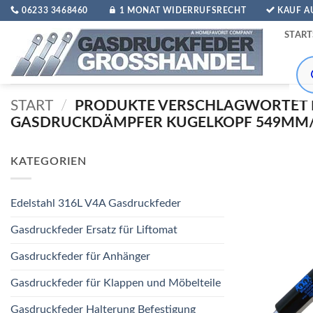
Zum
06233 3468460
1 MONAT WIDERRUFSRECHT
KAUF 
Inhalt
START
springen
Pro
sea
START
/
PRODUKTE VERSCHLAGWORTET 
GASDRUCKDÄMPFER KUGELKOPF 549MM/2
KATEGORIEN
Edelstahl 316L V4A Gasdruckfeder
Gasdruckfeder Ersatz für Liftomat
Gasdruckfeder für Anhänger
Gasdruckfeder für Klappen und Möbelteile
Gasdruckfeder Halterung Befestigung