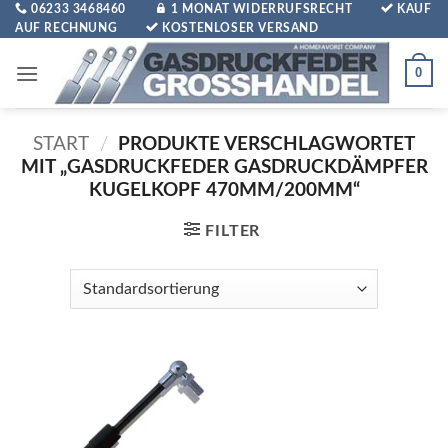
Zum
06233 3468460
1 MONAT WIDERRUFSRECHT
KAUF
AUF RECHNUNG
KOSTENLOSER VERSAND
Inhalt
springen
0
START
/
PRODUKTE VERSCHLAGWORTET
MIT „GASDRUCKFEDER GASDRUCKDÄMPFER
KUGELKOPF 470MM/200MM“
FILTER