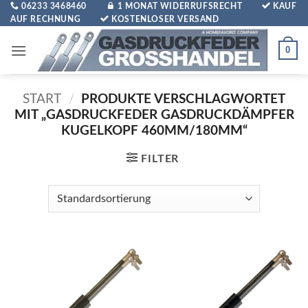
Zum
06233 3468460
1 MONAT WIDERRUFSRECHT
KAUF
AUF RECHNUNG
KOSTENLOSER VERSAND
Inhalt
springen
0
START
/
PRODUKTE VERSCHLAGWORTET
MIT „GASDRUCKFEDER GASDRUCKDÄMPFER
KUGELKOPF 460MM/180MM“
FILTER