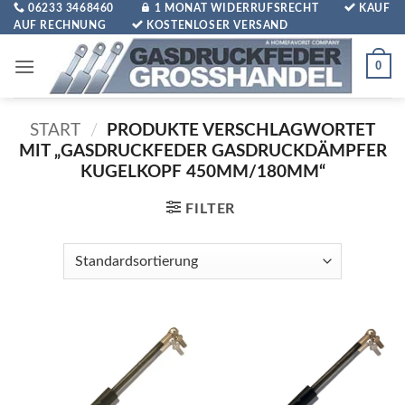
Zum
06233 3468460
1 MONAT WIDERRUFSRECHT
KAUF
AUF RECHNUNG
KOSTENLOSER VERSAND
Inhalt
springen
0
START
/
PRODUKTE VERSCHLAGWORTET
MIT „GASDRUCKFEDER GASDRUCKDÄMPFER
KUGELKOPF 450MM/180MM“
FILTER