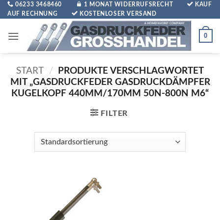
Zum
06233 3468460
1 MONAT WIDERRUFSRECHT
KAUF
AUF RECHNUNG
KOSTENLOSER VERSAND
Inhalt
springen
0
START
/
PRODUKTE VERSCHLAGWORTET
MIT „GASDRUCKFEDER GASDRUCKDÄMPFER
KUGELKOPF 440MM/170MM 50N-800N M6“
FILTER