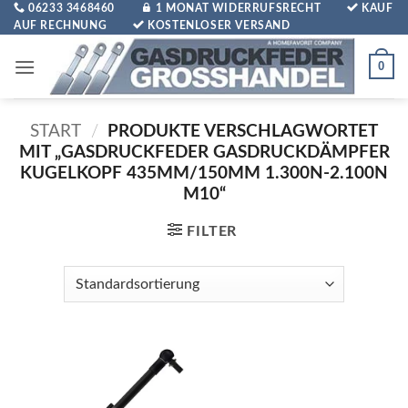
Zum
06233 3468460
1 MONAT WIDERRUFSRECHT
KAUF
AUF RECHNUNG
KOSTENLOSER VERSAND
Inhalt
springen
0
START
/
PRODUKTE VERSCHLAGWORTET
MIT „GASDRUCKFEDER GASDRUCKDÄMPFER
KUGELKOPF 435MM/150MM 1.300N-2.100N
M10“
FILTER