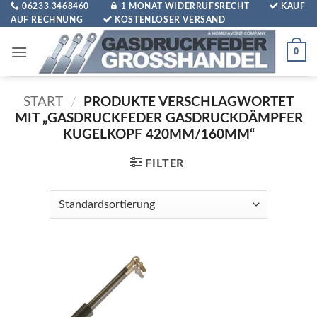
Zum
06233 3468460
1 MONAT WIDERRUFSRECHT
KAUF
AUF RECHNUNG
KOSTENLOSER VERSAND
Inhalt
springen
0
START
/
PRODUKTE VERSCHLAGWORTET
MIT „GASDRUCKFEDER GASDRUCKDÄMPFER
KUGELKOPF 420MM/160MM“
FILTER