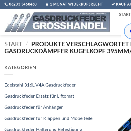
Zum
06233 3468460
1 MONAT WIDERRUFSRECHT
KAUF 
Inhalt
START
springen
Pro
sea
START
/
PRODUKTE VERSCHLAGWORTET 
GASDRUCKDÄMPFER KUGELKOPF 395MM/1
KATEGORIEN
Edelstahl 316L V4A Gasdruckfeder
Gasdruckfeder Ersatz für Liftomat
Gasdruckfeder für Anhänger
Gasdruckfeder für Klappen und Möbelteile
Gasdruckfeder Halterung Befestigung