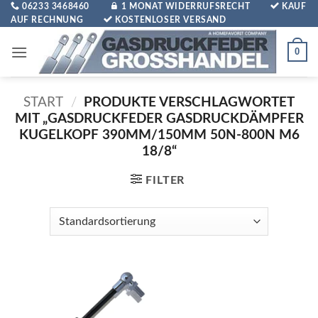
Zum
06233 3468460
1 MONAT WIDERRUFSRECHT
KAUF
AUF RECHNUNG
KOSTENLOSER VERSAND
Inhalt
springen
0
START
/
PRODUKTE VERSCHLAGWORTET
MIT „GASDRUCKFEDER GASDRUCKDÄMPFER
KUGELKOPF 390MM/150MM 50N-800N M6
18/8“
FILTER