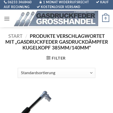
Zum
06233 3468460
1 MONAT WIDERRUFSRECHT
KAUF
AUF RECHNUNG
KOSTENLOSER VERSAND
Inhalt
springen
0
START
/
PRODUKTE VERSCHLAGWORTET
MIT „GASDRUCKFEDER GASDRUCKDÄMPFER
KUGELKOPF 385MM/140MM“
FILTER