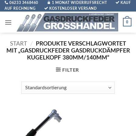
Zum
06233 3468460
1 MONAT WIDERRUFSRECHT
KAUF
AUF RECHNUNG
KOSTENLOSER VERSAND
Inhalt
springen
0
START
/
PRODUKTE VERSCHLAGWORTET
MIT „GASDRUCKFEDER GASDRUCKDÄMPFER
KUGELKOPF 380MM/140MM“
FILTER