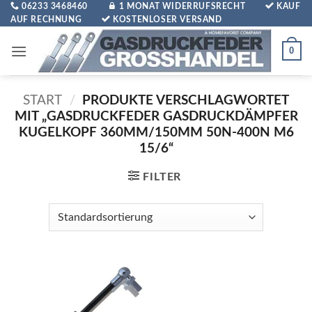
Zum
06233 3468460
1 MONAT WIDERRUFSRECHT
KAUF
AUF RECHNUNG
KOSTENLOSER VERSAND
Inhalt
springen
0
START
/
PRODUKTE VERSCHLAGWORTET
MIT „GASDRUCKFEDER GASDRUCKDÄMPFER
KUGELKOPF 360MM/150MM 50N-400N M6
15/6“
FILTER