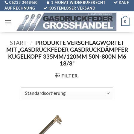
Zum
06233 3468460
1 MONAT WIDERRUFSRECHT
KAUF
AUF RECHNUNG
KOSTENLOSER VERSAND
Inhalt
springen
0
START
/
PRODUKTE VERSCHLAGWORTET
MIT „GASDRUCKFEDER GASDRUCKDÄMPFER
KUGELKOPF 335MM/120MM 50N-800N M6
18/8“
FILTER