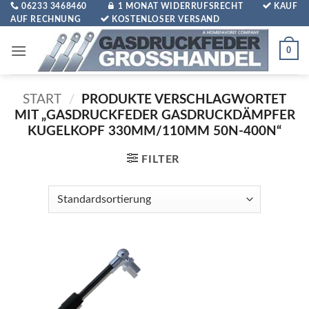
Zum
06233 3468460
1 MONAT WIDERRUFSRECHT
KAUF
AUF RECHNUNG
KOSTENLOSER VERSAND
Inhalt
springen
0
START
/
PRODUKTE VERSCHLAGWORTET
MIT „GASDRUCKFEDER GASDRUCKDÄMPFER
KUGELKOPF 330MM/110MM 50N-400N“
FILTER