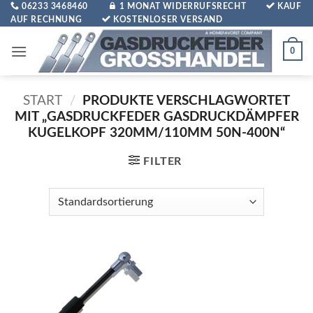
Zum
06233 3468460
1 MONAT WIDERRUFSRECHT
KAUF
AUF RECHNUNG
KOSTENLOSER VERSAND
Inhalt
springen
0
START
/
PRODUKTE VERSCHLAGWORTET
MIT „GASDRUCKFEDER GASDRUCKDÄMPFER
KUGELKOPF 320MM/110MM 50N-400N“
FILTER