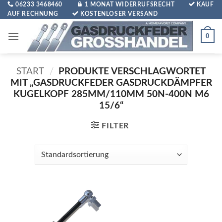
Zum
06233 3468460
1 MONAT WIDERRUFSRECHT
KAUF
AUF RECHNUNG
KOSTENLOSER VERSAND
Inhalt
springen
0
START
/
PRODUKTE VERSCHLAGWORTET
MIT „GASDRUCKFEDER GASDRUCKDÄMPFER
KUGELKOPF 285MM/110MM 50N-400N M6
15/6“
FILTER