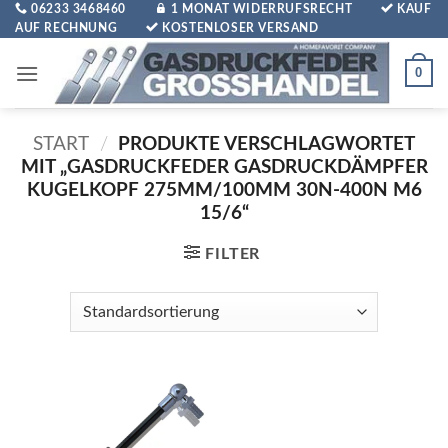
Zum
06233 3468460
1 MONAT WIDERRUFSRECHT
KAUF
AUF RECHNUNG
KOSTENLOSER VERSAND
Inhalt
springen
0
START
/
PRODUKTE VERSCHLAGWORTET
MIT „GASDRUCKFEDER GASDRUCKDÄMPFER
KUGELKOPF 275MM/100MM 30N-400N M6
15/6“
FILTER