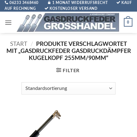
Zum
06233 3468460
1 MONAT WIDERRUFSRECHT
KAUF
AUF RECHNUNG
KOSTENLOSER VERSAND
Inhalt
springen
0
START
/
PRODUKTE VERSCHLAGWORTET
MIT „GASDRUCKFEDER GASDRUCKDÄMPFER
KUGELKOPF 255MM/90MM“
FILTER