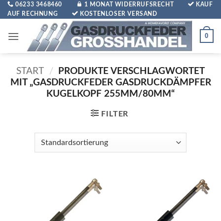
Zum
06233 3468460
1 MONAT WIDERRUFSRECHT
KAUF
AUF RECHNUNG
KOSTENLOSER VERSAND
Inhalt
springen
0
START
/
PRODUKTE VERSCHLAGWORTET
MIT „GASDRUCKFEDER GASDRUCKDÄMPFER
KUGELKOPF 255MM/80MM“
FILTER