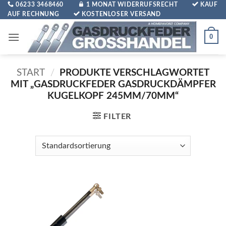
Zum
06233 3468460
1 MONAT WIDERRUFSRECHT
KAUF
AUF RECHNUNG
KOSTENLOSER VERSAND
Inhalt
springen
0
START
/
PRODUKTE VERSCHLAGWORTET
MIT „GASDRUCKFEDER GASDRUCKDÄMPFER
KUGELKOPF 245MM/70MM“
FILTER