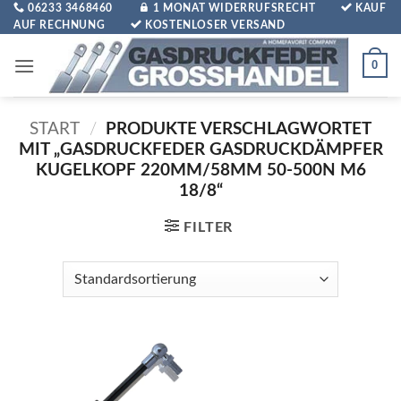
Zum
06233 3468460
1 MONAT WIDERRUFSRECHT
KAUF
AUF RECHNUNG
KOSTENLOSER VERSAND
Inhalt
springen
0
START
/
PRODUKTE VERSCHLAGWORTET
MIT „GASDRUCKFEDER GASDRUCKDÄMPFER
KUGELKOPF 220MM/58MM 50-500N M6
18/8“
FILTER