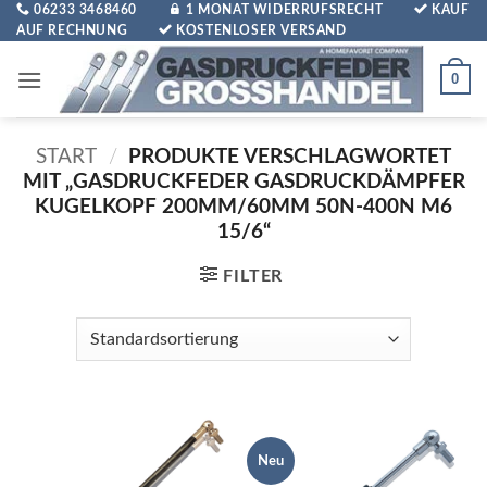
Zum
06233 3468460
1 MONAT WIDERRUFSRECHT
KAUF
AUF RECHNUNG
KOSTENLOSER VERSAND
Inhalt
springen
0
START
/
PRODUKTE VERSCHLAGWORTET
MIT „GASDRUCKFEDER GASDRUCKDÄMPFER
KUGELKOPF 200MM/60MM 50N-400N M6
15/6“
FILTER
Neu