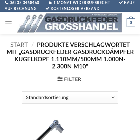
Zum
06233 3468460
1 MONAT WIDERRUFSRECHT
KAUF
AUF RECHNUNG
KOSTENLOSER VERSAND
Inhalt
springen
0
START
/
PRODUKTE VERSCHLAGWORTET
MIT „GASDRUCKFEDER GASDRUCKDÄMPFER
KUGELKOPF 1.110MM/500MM 1.000N-
2.300N M10“
FILTER