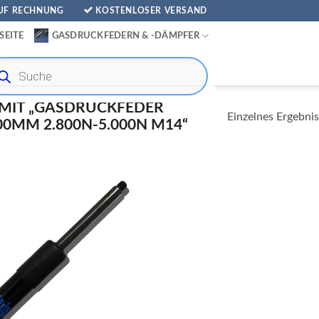
AUF RECHNUNG
KOSTENLOSER VERSAND
SEITE
GASDRUCKFEDERN & -DÄMPFER
ducts
rch
MIT „GASDRUCKFEDER
Einzelnes Ergebnis
MM 2.800N-5.000N M14“