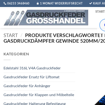
Zum
06233 3468460
1 MONAT WIDERRUFSRECHT
KAUF 
Inhalt
START
springen
Pro
sea
START
/
PRODUKTE VERSCHLAGWORTET 
GASDRUCKDÄMPFER GEWINDE 520MM/200
KATEGORIEN
Edelstahl 316L V4A Gasdruckfeder
Gasdruckfeder Ersatz für Liftomat
Gasdruckfeder für Anhänger
Gasdruckfeder für Klappen und Möbelteile
Gasdruckfeder Halterung Befestigung