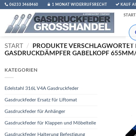
Zum
06233 3468460
1 MONAT WIDERRUFSRECHT
KAUF 
Inhalt
START
springen
Pro
sea
START
/
PRODUKTE VERSCHLAGWORTET 
GASDRUCKDÄMPFER GABELKOPF 655MM/2
KATEGORIEN
Edelstahl 316L V4A Gasdruckfeder
Gasdruckfeder Ersatz für Liftomat
Gasdruckfeder für Anhänger
Gasdruckfeder für Klappen und Möbelteile
Gasdruckfeder Halterung Befestigung