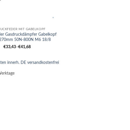
UCKFEDER MIT GABELKOPF
der Gasdruckdämpfer Gabelkopf
270mm 50N-800N M6 18/8
€
33,43
–
€
41,68
ten innerh. DE versandkostenfrei
Werktage