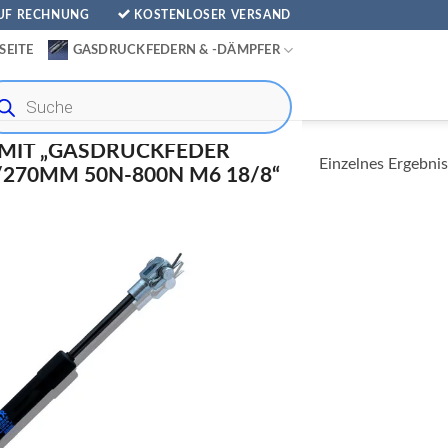
AUF RECHNUNG
KOSTENLOSER VERSAND
SEITE
GASDRUCKFEDERN & -DÄMPFER
ducts
rch
MIT „GASDRUCKFEDER
Einzelnes Ergebnis
70MM 50N-800N M6 18/8“