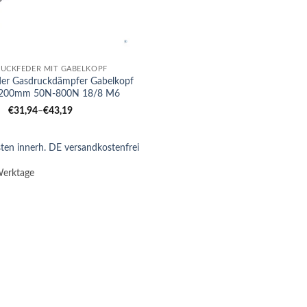
UCKFEDER MIT GABELKOPF
der Gasdruckdämpfer Gabelkopf
200mm 50N-800N 18/8 M6
€
31,94
–
€
43,19
ten innerh. DE versandkostenfrei
Werktage