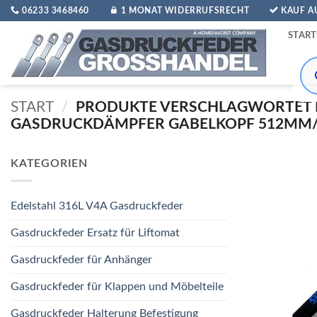
Zum
06233 3468460
1 MONAT WIDERRUFSRECHT
KAUF 
Inhalt
START
springen
Pro
sea
START
/
PRODUKTE VERSCHLAGWORTET 
GASDRUCKDÄMPFER GABELKOPF 512MM/2
KATEGORIEN
Edelstahl 316L V4A Gasdruckfeder
Gasdruckfeder Ersatz für Liftomat
Gasdruckfeder für Anhänger
Gasdruckfeder für Klappen und Möbelteile
Gasdruckfeder Halterung Befestigung