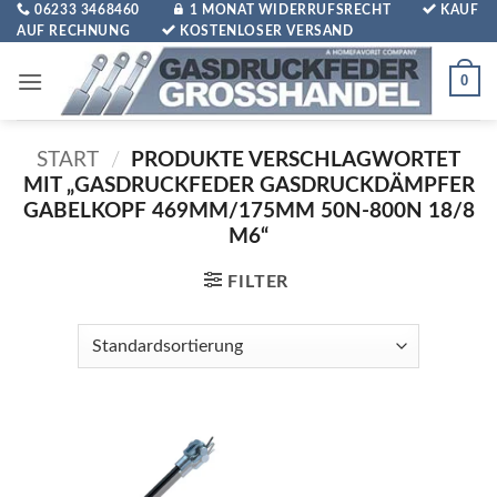
Zum
06233 3468460
1 MONAT WIDERRUFSRECHT
KAUF
AUF RECHNUNG
KOSTENLOSER VERSAND
Inhalt
springen
0
START
/
PRODUKTE VERSCHLAGWORTET
MIT „GASDRUCKFEDER GASDRUCKDÄMPFER
GABELKOPF 469MM/175MM 50N-800N 18/8
M6“
FILTER