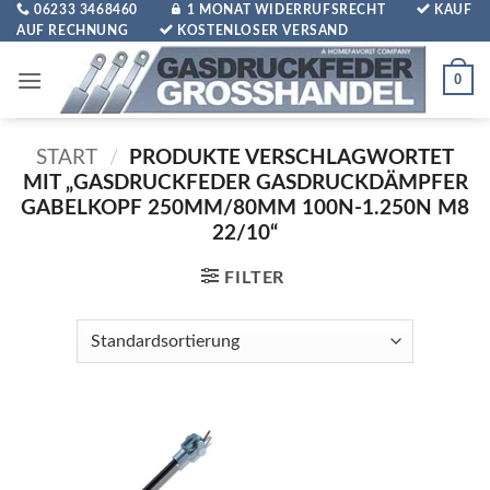
Zum
06233 3468460
1 MONAT WIDERRUFSRECHT
KAUF
AUF RECHNUNG
KOSTENLOSER VERSAND
Inhalt
springen
0
START
/
PRODUKTE VERSCHLAGWORTET
MIT „GASDRUCKFEDER GASDRUCKDÄMPFER
GABELKOPF 250MM/80MM 100N-1.250N M8
22/10“
FILTER