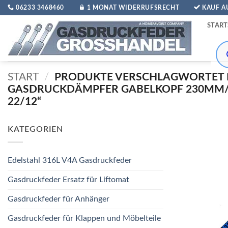
Zum
06233 3468460
1 MONAT WIDERRUFSRECHT
KAUF 
Inhalt
START
springen
Pro
sea
START
/
PRODUKTE VERSCHLAGWORTET 
GASDRUCKDÄMPFER GABELKOPF 230MM/6
22/12“
KATEGORIEN
Edelstahl 316L V4A Gasdruckfeder
Gasdruckfeder Ersatz für Liftomat
Gasdruckfeder für Anhänger
Gasdruckfeder für Klappen und Möbelteile