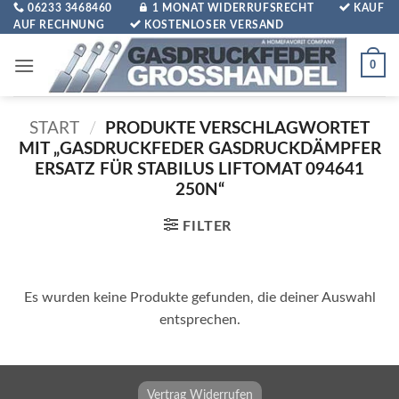
Zum
06233 3468460
1 MONAT WIDERRUFSRECHT
KAUF
AUF RECHNUNG
KOSTENLOSER VERSAND
Inhalt
springen
0
START
/
PRODUKTE VERSCHLAGWORTET
MIT „GASDRUCKFEDER GASDRUCKDÄMPFER
ERSATZ FÜR STABILUS LIFTOMAT 094641
250N“
FILTER
Es wurden keine Produkte gefunden, die deiner Auswahl
entsprechen.
Vertrag Widerrufen