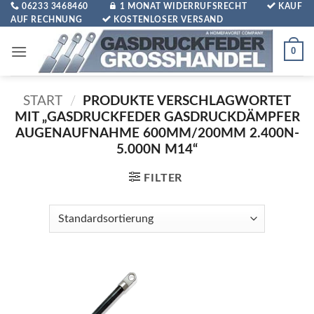
Zum
06233 3468460
1 MONAT WIDERRUFSRECHT
KAUF
AUF RECHNUNG
KOSTENLOSER VERSAND
Inhalt
springen
0
START
/
PRODUKTE VERSCHLAGWORTET
MIT „GASDRUCKFEDER GASDRUCKDÄMPFER
AUGENAUFNAHME 600MM/200MM 2.400N-
5.000N M14“
FILTER