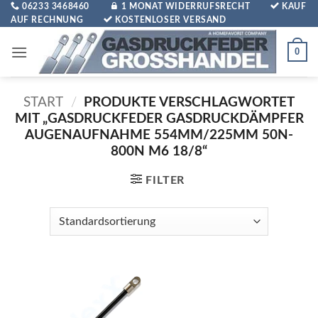
Zum
06233 3468460
1 MONAT WIDERRUFSRECHT
KAUF
AUF RECHNUNG
KOSTENLOSER VERSAND
Inhalt
springen
0
START
/
PRODUKTE VERSCHLAGWORTET
MIT „GASDRUCKFEDER GASDRUCKDÄMPFER
AUGENAUFNAHME 554MM/225MM 50N-
800N M6 18/8“
FILTER