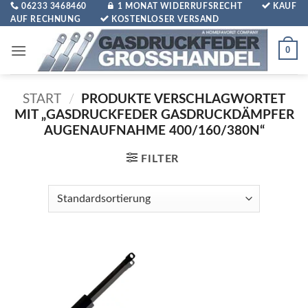
Zum
06233 3468460
1 MONAT WIDERRUFSRECHT
KAUF
AUF RECHNUNG
KOSTENLOSER VERSAND
Inhalt
springen
0
START
/
PRODUKTE VERSCHLAGWORTET
MIT „GASDRUCKFEDER GASDRUCKDÄMPFER
AUGENAUFNAHME 400/160/380N“
FILTER