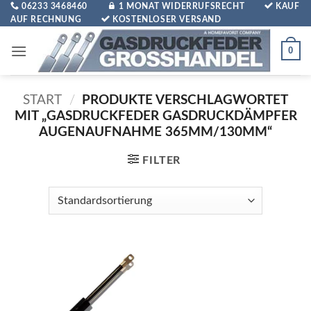
Zum
06233 3468460
1 MONAT WIDERRUFSRECHT
KAUF
AUF RECHNUNG
KOSTENLOSER VERSAND
Inhalt
springen
0
START
/
PRODUKTE VERSCHLAGWORTET
MIT „GASDRUCKFEDER GASDRUCKDÄMPFER
AUGENAUFNAHME 365MM/130MM“
FILTER