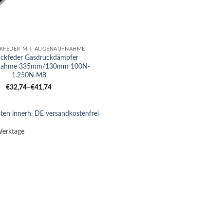
KFEDER MIT AUGENAUFNAHME
ckfeder Gasdruckdämpfer
nahme 335mm/130mm 100N-
1.250N M8
€
32,74
–
€
41,74
ten innerh. DE versandkostenfrei
Werktage