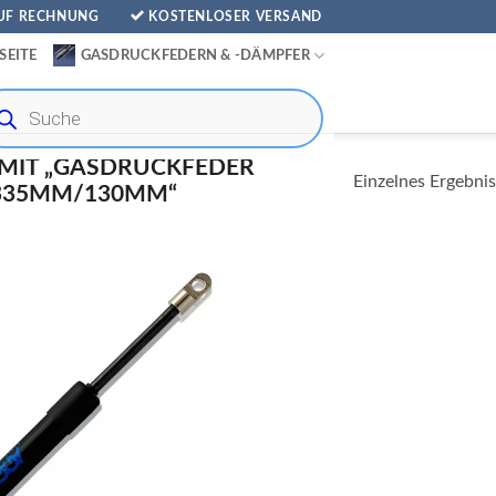
AUF RECHNUNG
KOSTENLOSER VERSAND
SEITE
GASDRUCKFEDERN & -DÄMPFER
ducts
rch
MIT „GASDRUCKFEDER
Einzelnes Ergebnis
335MM/130MM“