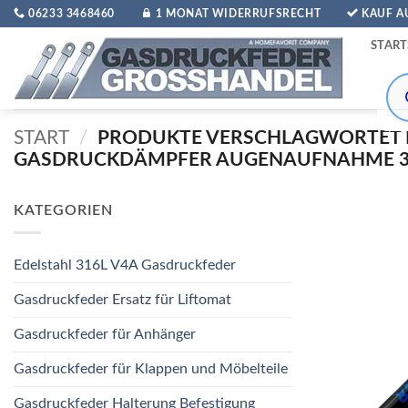
Zum
06233 3468460
1 MONAT WIDERRUFSRECHT
KAUF 
Inhalt
START
springen
Pro
sea
START
/
PRODUKTE VERSCHLAGWORTET 
GASDRUCKDÄMPFER AUGENAUFNAHME 
KATEGORIEN
Edelstahl 316L V4A Gasdruckfeder
Gasdruckfeder Ersatz für Liftomat
Gasdruckfeder für Anhänger
Gasdruckfeder für Klappen und Möbelteile
Gasdruckfeder Halterung Befestigung