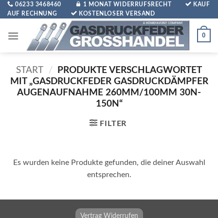
Zum
06233 3468460
1 MONAT WIDERRUFSRECHT
KAUF
AUF RECHNUNG
KOSTENLOSER VERSAND
Inhalt
springen
0
START
/
PRODUKTE VERSCHLAGWORTET
MIT „GASDRUCKFEDER GASDRUCKDÄMPFER
AUGENAUFNAHME 260MM/100MM 30N-
150N“
FILTER
Es wurden keine Produkte gefunden, die deiner Auswahl
entsprechen.
Vertrag Widerrufen