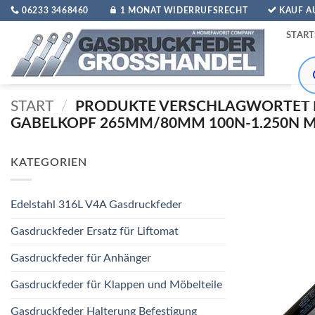
Zum
06233 3468460
1 MONAT WIDERRUFSRECHT
KAUF 
Inhalt
START
springen
Pro
sea
START
/
PRODUKTE VERSCHLAGWORTET 
GABELKOPF 265MM/80MM 100N-1.250N M
KATEGORIEN
Edelstahl 316L V4A Gasdruckfeder
Gasdruckfeder Ersatz für Liftomat
Gasdruckfeder für Anhänger
Gasdruckfeder für Klappen und Möbelteile
Gasdruckfeder Halterung Befestigung